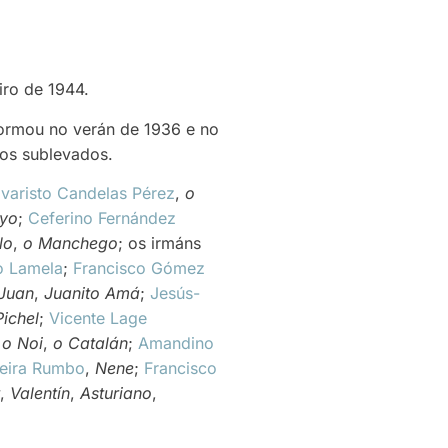
iro de 1944.
formou no verán de 1936 e no
dos sublevados.
varisto Candelas Pérez
,
o
yo
;
Ceferino Fernández
lo
,
o Manchego
; os irmáns
o Lamela
;
Francisco Gómez
Juan
,
Juanito Amá
;
Jesús-
Pichel
;
Vicente Lage
,
o Noi
,
o Catalán
;
Amandino
reira Rumbo
,
Nene
;
Francisco
,
Valentín
,
Asturiano
,