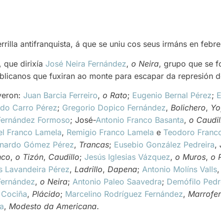
rilla antifranquista, á que se uniu cos seus irmáns en febre
, que dirixía
José Neira Fernández
,
o Neira
, grupo que se 
ublicanos que fuxiran ao monte para escapar da represión 
iveron:
Juan Barcia Ferreiro
,
o Rato
;
Eugenio Bernal Pérez
;
E
do Carro Pérez
;
Gregorio Dopico Fernández
,
Bolichero
,
Yo
Fernández Formoso
; José-
Antonio Franco Basanta
,
o Caudil
l Franco Lamela
,
Remigio Franco Lamela
e
Teodoro Franc
nardo Gómez Pérez
,
Trancas
;
Eusebio González Pedreira
,
nco
,
o Tizón
,
Caudillo
;
Jesús Iglesias Vázquez
,
o Muros
,
o 
s Lavandeira Pérez
,
Ladrillo
,
Dapena
;
Antonio Molíns Valls
Fernández
,
o Neira
;
Antonio Paleo Saavedra
;
Demófilo Ped
 Cociña
,
Plácido
;
Marcelino Rodríguez Fernández
,
Marrofer
ua
,
Modesto da Americana
.