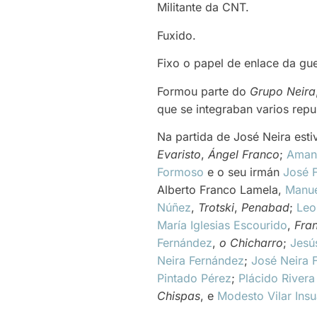
Militante da CNT.
Fuxido.
Fixo o papel de enlace da guer
Formou parte do
Grupo Neira
que se integraban varios rep
Na partida de José Neira est
Evaristo
,
Ángel Franco
;
Aman
Formoso
e o seu irmán
José 
Alberto Franco Lamela,
Manue
Núñez
,
Trotski
,
Penabad
;
Leo
María Iglesias Escourido
,
Fra
Fernández
,
o Chicharro
;
Jesú
Neira Fernández
;
José Neira 
Pintado Pérez
;
Plácido Rivera
Chispas
, e
Modesto Vilar Ins