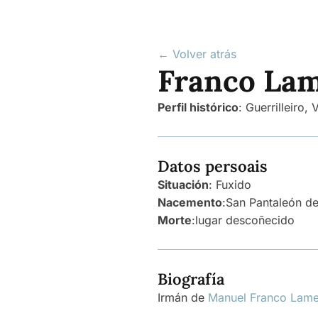
← Volver atrás
Franco Lam
Perfil histórico
:
Guerrilleiro
,
V
Datos persoais
Situación
: Fuxido
Nacemento
:
San Pantaleón d
Morte
:
lugar descoñecido
Biografía
Irmán de
Manuel Franco Lame