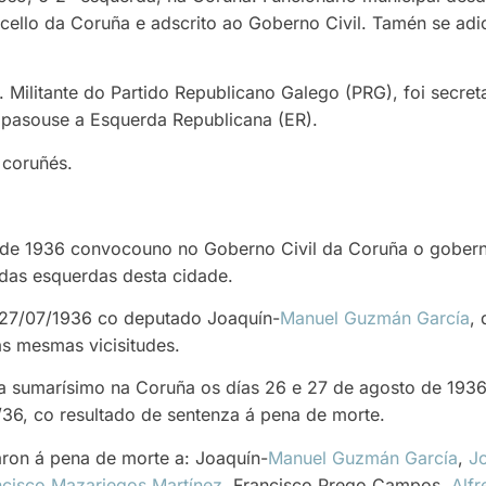
ncello da Coruña e adscrito ao Goberno Civil. Tamén se ad
.
ilitante do Partido Republicano Galego (PRG), foi secretar
 pasouse a Esquerda Republicana (ER).
 coruñés.
lo de 1936 convocouno no Goberno Civil da Coruña o gober
 das esquerdas desta cidade.
 27/07/1936 co deputado Joaquín-
Manuel Guzmán García
, 
as mesmas vicisitudes.
a sumarísimo na Coruña os días 26 e 27 de agosto de 1936 
7/36, co resultado de sentenza á pena de morte.
on á pena de morte a: Joaquín-
Manuel Guzmán García
,
Jo
ncisco Mazariegos Martínez
, Francisco Prego Campos,
Alfr