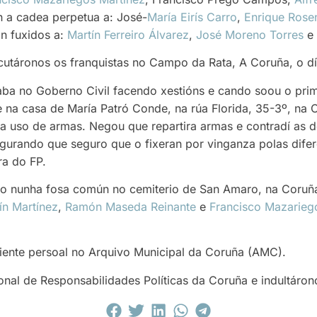
n a cadea perpetua a: José-
María Eirís Carro
,
Enrique Rose
on fuxidos a:
Martín Ferreiro Álvarez
,
José Moreno Torres
e
táronos os franquistas no Campo da Rata, A Coruña, o dí
taba no Goberno Civil facendo xestións e cando soou o prim
 na casa de María Patró Conde, na rúa Florida, 35-3º, na 
a uso de armas. Negou que repartira armas e contradí as d
egurando que seguro que o fixeran por vinganza polas difer
ra do FP.
to nunha fosa común no cemiterio de San Amaro, na Coruñ
ín Martínez
,
Ramón Maseda Reinante
e
Francisco Mazarieg
iente persoal no Arquivo Municipal da Coruña (AMC).
onal de Responsabilidades Políticas da Coruña e indultáron