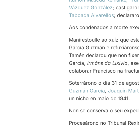
Vázquez González
; castigaro
Taboada Alvarellos
; declarar
Aos condenados a morte execu
Manifestoulle ao xuíz que es
García Guzmán e refuxiáronse
Tamén declarou que non fixer
García,
Irmáns da Lixivia
, as
colaborar Francisco na fractu
Soterrárono o día 31 de agos
Guzmán García
,
Joaquín Mart
un nicho en maio de 1941.
Non se conserva o seu exped
Procesárono no Tribunal Rexi