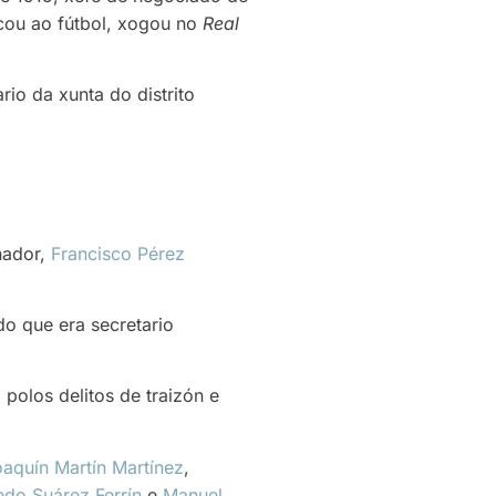
icou ao fútbol, xogou no
Real
io da xunta do distrito
nador,
Francisco Pérez
do que era secretario
polos delitos de traizón e
aquín Martín Martínez
,
edo Suárez Ferrín
e
Manuel