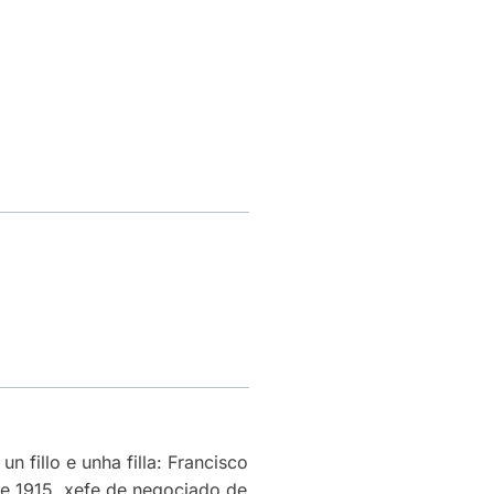
 un fillo e unha filla: Francisco
de 1915, xefe de negociado de