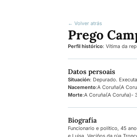
← Volver atrás
Prego Camp
Perfil histórico
:
Vítima da rep
Datos persoais
Situación
: Depurado. Execut
Nacemento
:
A Coruña
(A Coru
Morte
:
A Coruña
(A Coruña)
- 
Biografía
Funcionario e político, 45 a
e Luisa. Veciños da rúa Tron