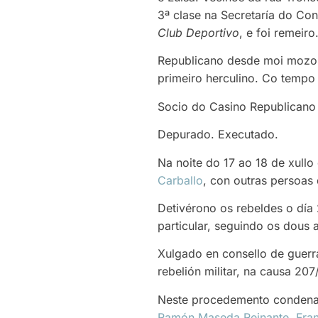
3ª clase na Secretaría do Co
Club Deportivo
, e foi remeiro
Republicano desde moi mozo. M
primeiro herculino. Co tempo
Socio do Casino Republicano
Depurado. Executado.
Na noite do 17 ao 18 de xul
Carballo
, con outras persoas
Detivérono os rebeldes o día
particular, seguindo os dous 
Xulgado en consello de guerr
rebelión militar, na causa 20
Neste procedemento condenar
Ramón Maseda Reinante
,
Fra