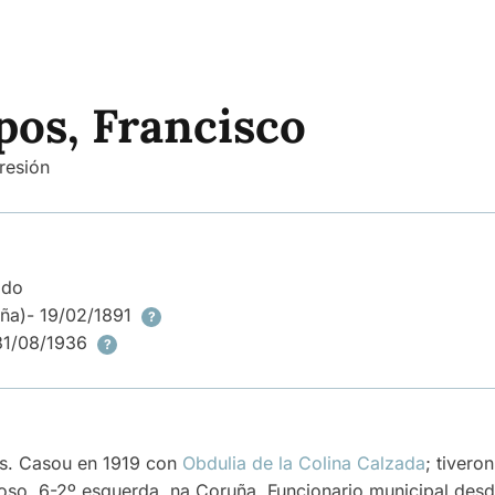
os, Francisco
resión
ado
ña)
- 19/02/1891
?
31/08/1936
?
nos. Casou en 1919 con
Obdulia de la Colina Calzada
; tiveron
coso, 6-2º esquerda, na Coruña. Funcionario municipal des