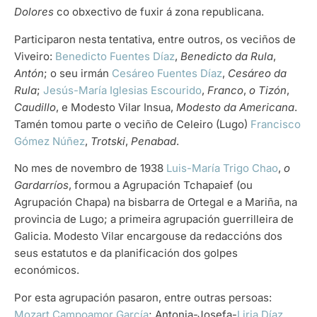
Dolores
co obxectivo de fuxir á zona republicana.
Participaron nesta tentativa, entre outros, os veciños de
Viveiro:
Benedicto Fuentes Díaz
,
Benedicto da Rula
,
Antón
; o seu irmán
Cesáreo Fuentes Díaz
,
Cesáreo da
Rula
;
Jesús-María Iglesias Escourido
,
Franco
,
o Tizón
,
Caudillo
, e Modesto Vilar Insua,
Modesto da Americana
.
Tamén tomou parte o veciño de Celeiro (Lugo)
Francisco
Gómez Núñez
,
Trotski
,
Penabad
.
No mes de novembro de 1938
Luis-María Trigo Chao
,
o
Gardarríos
, formou a Agrupación Tchapaief (ou
Agrupación Chapa) na bisbarra de Ortegal e a Mariña, na
provincia de Lugo; a primeira agrupación guerrilleira de
Galicia. Modesto Vilar encargouse da redaccións dos
seus estatutos e da planificación dos golpes
económicos.
Por esta agrupación pasaron, entre outras persoas:
Mozart Campoamor García
; Antonia-Josefa-
Liria Díaz