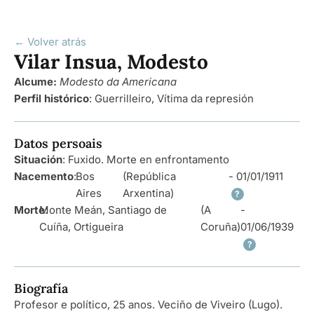
← Volver atrás
Vilar Insua, Modesto
Alcume:
Modesto da Americana
Perfil histórico
:
Guerrilleiro
,
Vítima da represión
Datos persoais
Situación
: Fuxido. Morte en enfrontamento
Nacemento
:
Bos
(República
- 01/01/1911
Aires
Arxentina)
?
Morte
Monte Meán, Santiago de
:
(A
-
Cuíña, Ortigueira
Coruña)
01/06/1939
?
Biografía
Profesor e político, 25 anos. Veciño de Viveiro (Lugo).