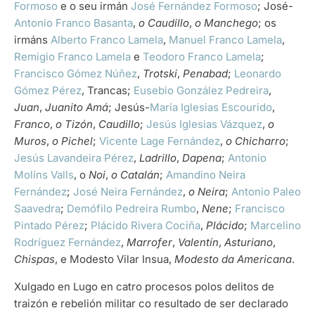
Formoso
e o seu irmán
José Fernández Formoso
; José-
Antonio Franco Basanta
,
o Caudillo
,
o Manchego
; os
irmáns
Alberto Franco Lamela
,
Manuel Franco Lamela
,
Remigio Franco Lamela
e
Teodoro Franco Lamela
;
Francisco Gómez Núñez
,
Trotski
,
Penabad
;
Leonardo
Gómez Pérez
, Trancas;
Eusebio González Pedreira
,
Juan
,
Juanito Amá
; Jesús-
María Iglesias Escourido
,
Franco
,
o Tizón
,
Caudillo
;
Jesús Iglesias Vázquez
,
o
Muros
,
o Pichel
;
Vicente Lage Fernández
,
o Chicharro
;
Jesús Lavandeira Pérez
,
Ladrillo
,
Dapena
;
Antonio
Molíns Valls
, o
Noi
,
o Catalán
;
Amandino Neira
Fernández
;
José Neira Fernández
,
o Neira
;
Antonio Paleo
Saavedra
;
Demófilo Pedreira Rumbo
,
Nene
;
Francisco
Pintado Pérez
;
Plácido Rivera Cociña
,
Plácido
;
Marcelino
Rodríguez Fernández
,
Marrofer
,
Valentín
,
Asturiano
,
Chispas
, e Modesto Vilar Insua,
Modesto da Americana
.
Xulgado en Lugo en catro procesos polos delitos de
traizón e rebelión militar co resultado de ser declarado