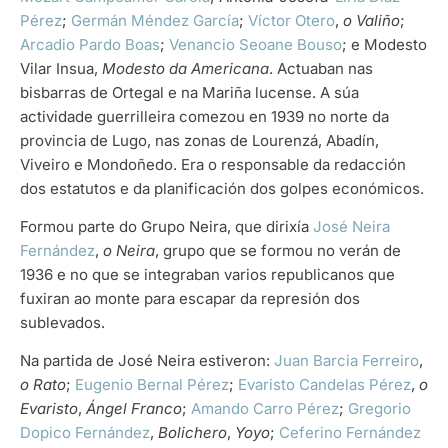
Pérez
;
Germán Méndez García
;
Víctor Otero
,
o Valiño
;
Arcadio Pardo Boas
;
Venancio Seoane Bouso
; e Modesto
Vilar Insua,
Modesto da Americana
. Actuaban nas
bisbarras de Ortegal e na Mariña lucense. A súa
actividade guerrilleira comezou en 1939 no norte da
provincia de Lugo, nas zonas de Lourenzá, Abadín,
Viveiro e Mondoñedo. Era o responsable da redacción
dos estatutos e da planificación dos golpes económicos.
Formou parte do Grupo Neira, que dirixía
José Neira
Fernández
,
o Neira
, grupo que se formou no verán de
1936 e no que se integraban varios republicanos que
fuxiran ao monte para escapar da represión dos
sublevados.
Na partida de José Neira estiveron:
Juan Barcia Ferreiro
,
o Rato
;
Eugenio Bernal Pérez
;
Evaristo Candelas Pérez
,
o
Evaristo
,
Ángel Franco
;
Amando Carro Pérez
;
Gregorio
Dopico Fernández
,
Bolichero
,
Yoyo
;
Ceferino Fernández