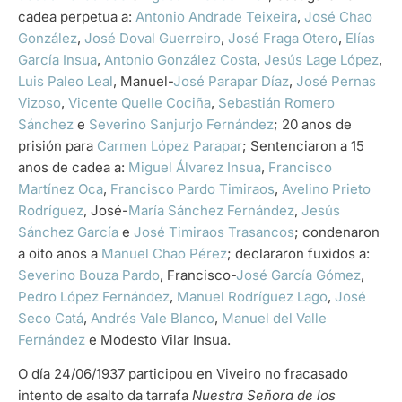
cadea perpetua a:
Antonio Andrade Teixeira
,
José Chao
González
,
José Doval Guerreiro
,
José Fraga Otero
,
Elías
García Insua
,
Antonio González Costa
,
Jesús Lage López
,
Luis Paleo Leal
, Manuel-
José Parapar Díaz
,
José Pernas
Vizoso
,
Vicente Quelle Cociña
,
Sebastián Romero
Sánchez
e
Severino Sanjurjo Fernández
; 20 anos de
prisión para
Carmen López Parapar
; Sentenciaron a 15
anos de cadea a:
Miguel Álvarez Insua
,
Francisco
Martínez Oca
,
Francisco Pardo Timiraos
,
Avelino Prieto
Rodríguez
, José-
María Sánchez Fernández
,
Jesús
Sánchez García
e
José Timiraos Trasancos
; condenaron
a oito anos a
Manuel Chao Pérez
; declararon fuxidos a:
Severino Bouza Pardo
, Francisco-
José García Gómez
,
Pedro López Fernández
,
Manuel Rodríguez Lago
,
José
Seco Catá
,
Andrés Vale Blanco
,
Manuel del Valle
Fernández
e Modesto Vilar Insua.
O día 24/06/1937 participou en Viveiro no fracasado
intento de asalto da tarrafa
Nuestra Señora de los