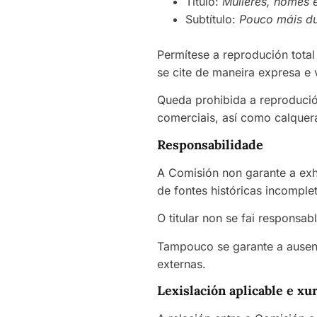
Título:
Mulleres, homes 
Subtítulo:
Pouco máis du
Permítese a reprodución total
se cite de maneira expresa e vi
Queda prohibida a reprodución
comerciais, así como calquera
Responsabilidade
A Comisión non garante a exh
de fontes históricas incomple
O titular non se fai responsa
Tampouco se garante a ausenci
externas.
Lexislación aplicable e xu