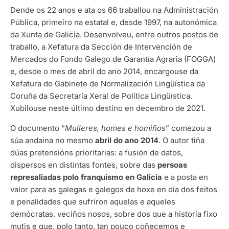
Dende os 22 anos e ata os 66 traballou na Administración
Pública, primeiro na estatal e, desde 1997, na autonómica
da Xunta de Galicia. Desenvolveu, entre outros postos de
traballo, a Xefatura da Sección de Intervención de
Mercados do Fondo Galego de Garantía Agraria (FOGGA)
e, desde o mes de abril do ano 2014, encargouse da
Xefatura do Gabinete de Normalización Lingüística da
Coruña da Secretaría Xeral de Política Lingüística.
Xubilouse neste último destino en decembro de 2021.
O documento “
Mulleres, homes e homiños
” comezou a
súa andaina no mesmo
abril do ano 2014
. O autor tiña
dúas pretensións prioritarias: a fusión de datos,
dispersos en distintas fontes, sobre das
persoas
represaliadas polo franquismo en Galicia
e a posta en
valor para as galegas e galegos de hoxe en día dos feitos
e penalidades que sufriron aquelas e aqueles
demócratas, veciños nosos, sobre dos que a historia fixo
mutis e que, polo tanto, tan pouco coñecemos e