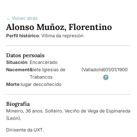
← Volver atrás
Alonso Muñoz, Florentino
Perfil histórico
:
Vítima da represión
Datos persoais
Situación
: Encarcerado
Nacemento
Siete Iglesias de
:
(Valladolid)
- 01/01/1900
Trabancos
?
Morte
:
lugar descoñecido
Biografía
Mineiro, 36 anos. Solteiro. Veciño de Vega de Espinareda
(León).
Dirixente da UXT.