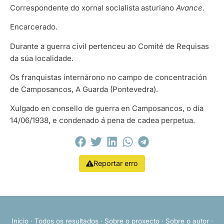
Correspondente do xornal socialista asturiano
Avance
.
Encarcerado.
Durante a guerra civil pertenceu ao Comité de Requisas
da súa localidade.
Os franquistas internárono no campo de concentración
de Camposancos, A Guarda (Pontevedra).
Xulgado en consello de guerra en Camposancos, o día
14/06/1938, e condenado á pena de cadea perpetua.
Reportar erro
Inicio
·
Todos os resultados
·
Sobre o proxecto
·
Sobre o autor
·