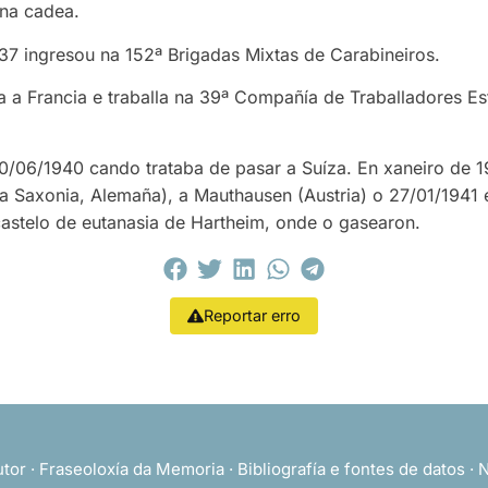
 na cadea.
937 ingresou na 152ª Brigadas Mixtas de Carabineiros.
a a Francia e traballa na 39ª Compañía de Traballadores Est
/06/1940 cando trataba de pasar a Suíza. En xaneiro de 19
ixa Saxonia, Alemaña), a Mauthausen (Austria) o 27/01/1941
astelo de eutanasia de Hartheim, onde o gasearon.
Reportar erro
utor
·
Fraseoloxía da Memoria
·
Bibliografía e fontes de datos
·
N