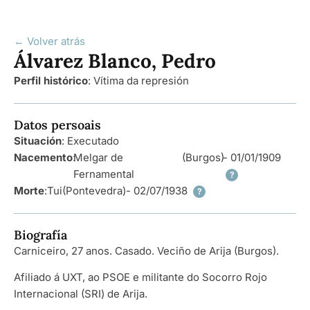
← Volver atrás
Álvarez Blanco, Pedro
Perfil histórico
:
Vítima da represión
Datos persoais
Situación
: Executado
Nacemento
:
Melgar de
(Burgos)
- 01/01/1909
Fernamental
?
Morte
:
Tui
(Pontevedra)
- 02/07/1938
?
Biografía
Carniceiro, 27 anos. Casado. Veciño de Arija (Burgos).
Afiliado á UXT, ao PSOE e militante do Socorro Rojo
Internacional (SRI) de Arija.