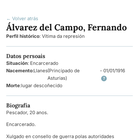
← Volver atrás
Álvarez del Campo, Fernando
Perfil histórico
:
Vítima da represión
Datos persoais
Situación
: Encarcerado
Nacemento
:
Llanes
(Principado de
- 01/01/1916
Asturias)
?
Morte
:
lugar descoñecido
Biografía
Pescador, 20 anos.
Encarcerado.
Xulgado en consello de guerra polas autoridades