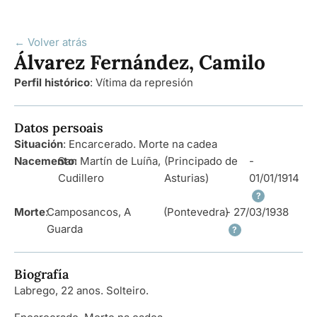
← Volver atrás
Álvarez Fernández, Camilo
Perfil histórico
:
Vítima da represión
Datos persoais
Situación
: Encarcerado. Morte na cadea
Nacemento
San Martín de Luíña,
:
(Principado de
-
Cudillero
Asturias)
01/01/1914
?
Morte
:
Camposancos, A
(Pontevedra)
- 27/03/1938
Guarda
?
Biografía
Labrego, 22 anos. Solteiro.