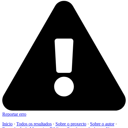
Reportar erro
Inicio
·
Todos os resultados
·
Sobre o proxecto
·
Sobre o autor
·