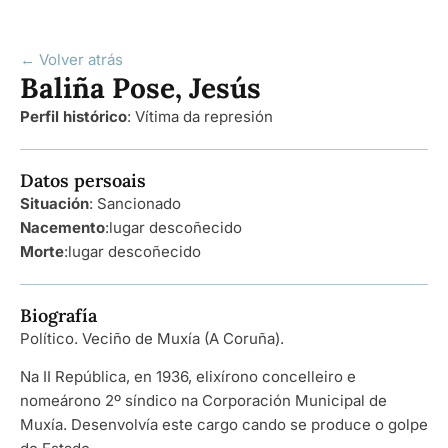
← Volver atrás
Baliña Pose, Jesús
Perfil histórico
:
Vítima da represión
Datos persoais
Situación
: Sancionado
Nacemento
:
lugar descoñecido
Morte
:
lugar descoñecido
Biografía
Político. Veciño de Muxía (A Coruña).
Na II República, en 1936, elixírono concelleiro e
nomeárono 2º síndico na Corporación Municipal de
Muxía. Desenvolvía este cargo cando se produce o golpe