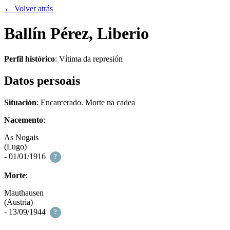
← Volver atrás
Ballín Pérez, Liberio
Perfil histórico
:
Vítima da represión
Datos persoais
Situación
: Encarcerado. Morte na cadea
Nacemento
:
As Nogais
(Lugo)
- 01/01/1916
?
Morte
:
Mauthausen
(Austria)
- 13/09/1944
?