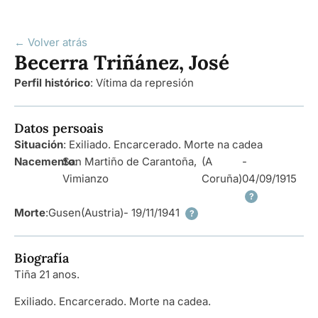
← Volver atrás
Becerra Triñánez, José
Perfil histórico
:
Vítima da represión
Datos persoais
Situación
: Exiliado. Encarcerado. Morte na cadea
Nacemento
San Martiño de Carantoña,
:
(A
-
Vimianzo
Coruña)
04/09/1915
?
Morte
:
Gusen
(Austria)
- 19/11/1941
?
Biografía
Tiña 21 anos.
Exiliado. Encarcerado. Morte na cadea.