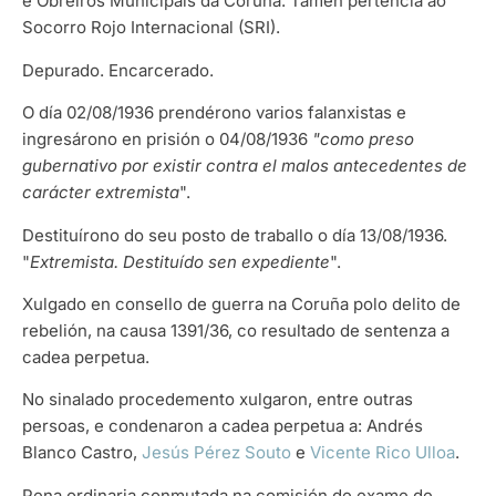
e Obreiros Municipais da Coruña. Tamén pertencía ao
Socorro Rojo Internacional (SRI).
Depurado. Encarcerado.
O día 02/08/1936 prendérono varios falanxistas e
ingresárono en prisión o 04/08/1936
"como preso
gubernativo por existir contra el malos antecedentes de
carácter extremista
".
Destituírono do seu posto de traballo o día 13/08/1936.
"
Extremista. Destituído sen expediente
".
Xulgado en consello de guerra na Coruña polo delito de
rebelión, na causa 1391/36, co resultado de sentenza a
cadea perpetua.
No sinalado procedemento xulgaron, entre outras
persoas, e condenaron a cadea perpetua a: Andrés
Blanco Castro,
Jesús Pérez Souto
e
Vicente Rico Ulloa
.
Pena ordinaria conmutada na comisión de exame de