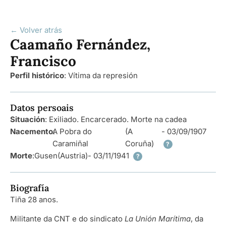
← Volver atrás
Caamaño Fernández,
Francisco
Perfil histórico
:
Vítima da represión
Datos persoais
Situación
: Exiliado. Encarcerado. Morte na cadea
Nacemento
A Pobra do
:
(A
- 03/09/1907
Caramiñal
Coruña)
?
Morte
:
Gusen
(Austria)
- 03/11/1941
?
Biografía
Tiña 28 anos.
Militante da CNT e do sindicato
La Unión Marítima
, da