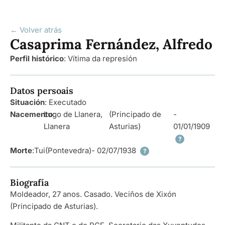
← Volver atrás
Casaprima Fernández, Alfredo
Perfil histórico
:
Vítima da represión
Datos persoais
Situación
: Executado
Nacemento
Lugo de Llanera,
:
(Principado de
-
Llanera
Asturias)
01/01/1909
?
Morte
:
Tui
(Pontevedra)
- 02/07/1938
?
Biografía
Moldeador, 27 anos. Casado. Veciños de Xixón
(Principado de Asturias).