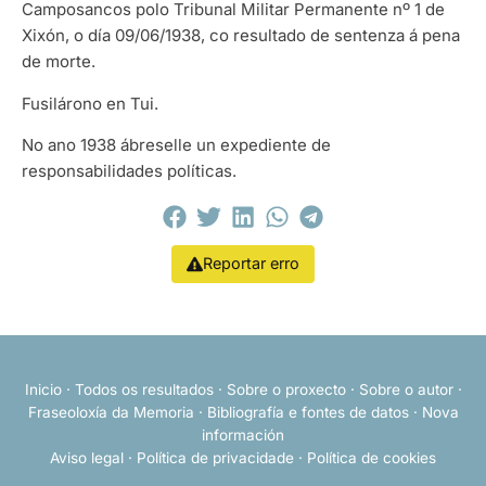
Camposancos polo Tribunal Militar Permanente nº 1 de
Xixón, o día 09/06/1938, co resultado de sentenza á pena
de morte.
Fusilárono en Tui.
No ano 1938 ábreselle un expediente de
responsabilidades políticas.
Reportar erro
Inicio
·
Todos os resultados
·
Sobre o proxecto
·
Sobre o autor
·
Fraseoloxía da Memoria
·
Bibliografía e fontes de datos
·
Nova
información
Aviso legal
·
Política de privacidade
·
Política de cookies