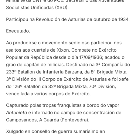
Militante da CNT e do PCE. Secretario das Xuventudes
Socialistas Unificadas (XSU).
Participou na Revolución de Asturias de outubro de 1934.
Executado.
Ao producirse o movemento sedicioso participou nos
asaltos aos cuarteis de Xixón. Combate no Exército
Popular da República desde o día 17/09/1936; acadou o
grao de capitán de milicias. Destinado na 3ª Compañía do
233º Batallón de Infantería Bárzana, da 8ª Brigada Mixta,
3ª División do III Corpo de Exército de Asturias e foi xefe
do 126º Batallón da 32ª Brigada Mixta, 70ª División,
vencellada a varios corpos de Exército.
Capturado polas tropas franquistas a bordo do vapor
Antonieta
e internado no campo de concentración de
Camposancos, A Guarda (Pontevedra).
Xulgado en consello de guerra sumarísimo en