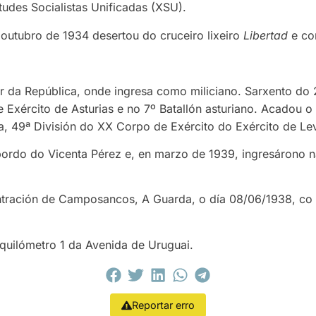
udes Socialistas Unificadas (XSU).
 outubro de 1934 desertou do cruceiro lixeiro
Libertad
e co
 da República, onde ingresa como miliciano. Sarxento do 2
e Exército de Asturias e no 7º Batallón asturiano. Acadou o
a, 49ª División do XX Corpo de Exército do Exército de Le
bordo do Vicenta Pérez e, en marzo de 1939, ingresárono na
ración de Camposancos, A Guarda, o día 08/06/1938, co 
 quilómetro 1 da Avenida de Uruguai.
Reportar erro