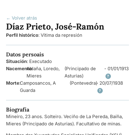
← Volver atrás
Díaz Prieto, José-Ramón
Perfil histórico
:
Vítima da represión
Datos persoais
Situación
: Executado
Nacemento
Ablaña, Loredo,
:
(Principado de
- 01/01/1913
Mieres
Asturias)
?
Morte
:
Camposancos, A
(Pontevedra)
- 20/07/1938
Guarda
?
Biografía
Mineiro, 23 anos. Solteiro. Veciño de La Pereda, Baíña,
Mieres (Principado de Asturias). Facultativo de minas.