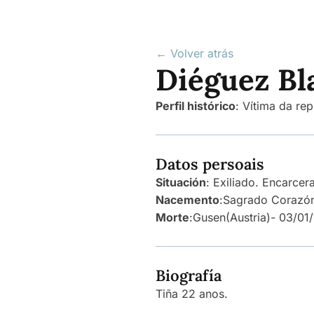
← Volver atrás
Diéguez Bl
Perfil histórico
:
Vítima da rep
Datos persoais
Situación
: Exiliado. Encarce
Nacemento
:
Sagrado Corazón
Morte
:
Gusen
(Austria)
- 03/01
Biografía
Tiña 22 anos.