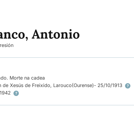
anco, Antonio
resión
rado. Morte na cadea
 de Xesús de Freixido, Larouco
(Ourense)
- 25/10/1913
?
/1942
?