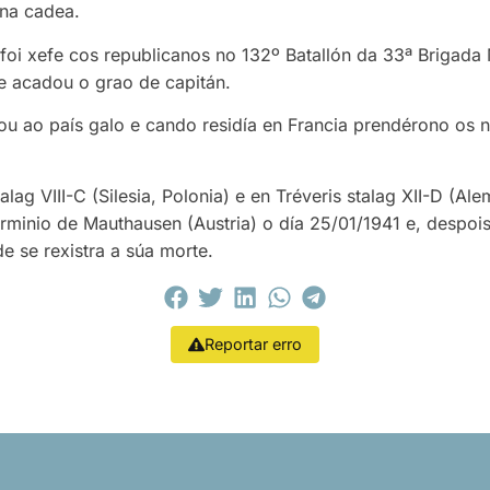
 na cadea.
oi xefe cos republicanos no 132º Batallón da 33ª Brigada M
 e acadou o grao de capitán.
ou ao país galo e cando residía en Francia prendérono os n
ag VIII-C (Silesia, Polonia) e en Tréveris stalag XII-D (Al
minio de Mauthausen (Austria) o día 25/01/1941 e, despo
e se rexistra a súa morte.
Reportar erro