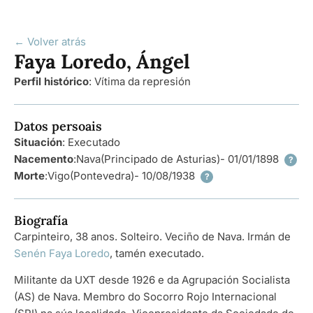
← Volver atrás
Faya Loredo, Ángel
Perfil histórico
:
Vítima da represión
Datos persoais
Situación
: Executado
Nacemento
:
Nava
(Principado de Asturias)
- 01/01/1898
?
Morte
:
Vigo
(Pontevedra)
- 10/08/1938
?
Biografía
Carpinteiro, 38 anos. Solteiro. Veciño de Nava. Irmán de
Senén Faya Loredo
, tamén executado.
Militante da UXT desde 1926 e da Agrupación Socialista
(AS) de Nava. Membro do Socorro Rojo Internacional