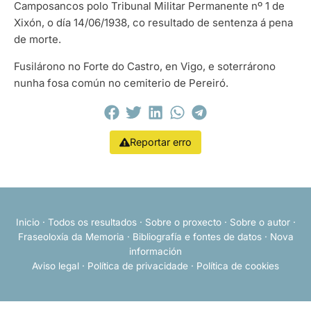
Camposancos polo Tribunal Militar Permanente nº 1 de
Xixón, o día 14/06/1938, co resultado de sentenza á pena
de morte.
Fusilárono no Forte do Castro, en Vigo, e soterrárono
nunha fosa común no cemiterio de Pereiró.
Reportar erro
Inicio
·
Todos os resultados
·
Sobre o proxecto
·
Sobre o autor
·
Fraseoloxía da Memoria
·
Bibliografía e fontes de datos
·
Nova
información
Aviso legal
·
Política de privacidade
·
Política de cookies