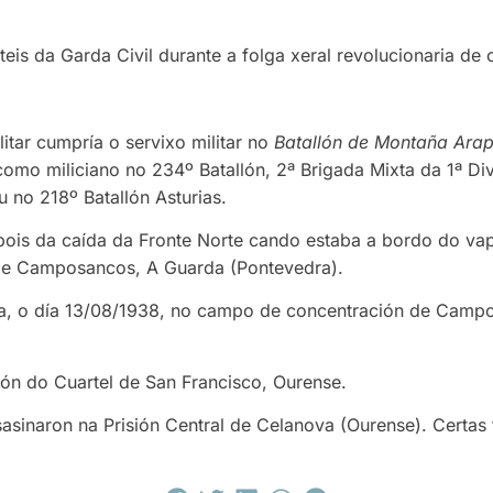
teis da Garda Civil durante a folga xeral revolucionaria de
tar cumpría o servixo militar no
Batallón de Montaña Arapi
omo miliciano no 234º Batallón, 2ª Brigada Mixta da 1ª Di
no 218º Batallón Asturias.
pois da caída da Fronte Norte cando estaba a bordo do va
de Camposancos, A Guarda (Pontevedra).
ra, o día 13/08/1938, no campo de concentración de Camp
ón do Cuartel de San Francisco, Ourense.
sasinaron na Prisión Central de Celanova (Ourense). Certas 