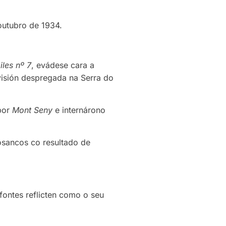
 outubro de 1934.
les nº 7
, evádese cara a
visión despregada na Serra do
por
Mont Seny
e internárono
osancos co resultado de
fontes reflicten como o seu