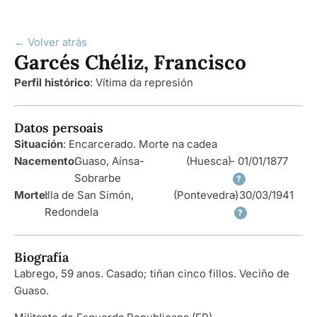
← Volver atrás
Garcés Chéliz, Francisco
Perfil histórico
:
Vítima da represión
Datos persoais
Situación
: Encarcerado. Morte na cadea
Nacemento
:
Guaso, Aínsa-
(Huesca)
- 01/01/1877
Sobrarbe
?
Morte
Illa de San Simón,
:
(Pontevedra)
- 30/03/1941
Redondela
?
Biografía
Labrego, 59 anos. Casado; tiñan cinco fillos. Veciño de
Guaso.