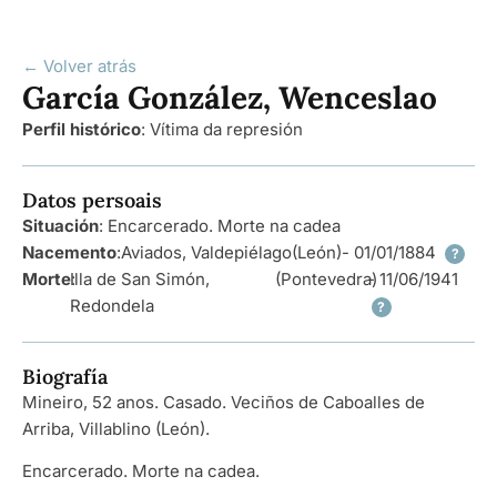
← Volver atrás
García González, Wenceslao
Perfil histórico
:
Vítima da represión
Datos persoais
Situación
: Encarcerado. Morte na cadea
Nacemento
:
Aviados, Valdepiélago
(León)
- 01/01/1884
?
Morte
Illa de San Simón,
:
(Pontevedra)
- 11/06/1941
Redondela
?
Biografía
Mineiro, 52 anos. Casado. Veciños de Caboalles de
Arriba, Villablino (León).
Encarcerado. Morte na cadea.