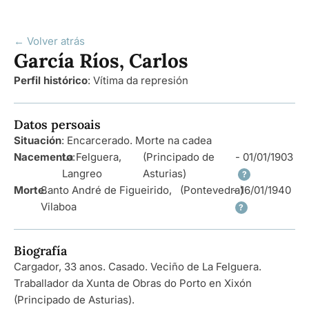
← Volver atrás
García Ríos, Carlos
Perfil histórico
:
Vítima da represión
Datos persoais
Situación
: Encarcerado. Morte na cadea
Nacemento
La Felguera,
:
(Principado de
- 01/01/1903
Langreo
Asturias)
?
Morte
Santo André de Figueirido,
:
(Pontevedra)
- 16/01/1940
Vilaboa
?
Biografía
Cargador, 33 anos. Casado. Veciño de La Felguera.
Traballador da Xunta de Obras do Porto en Xixón
(Principado de Asturias).