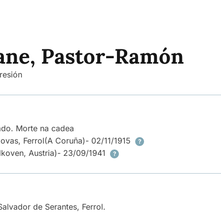
ane, Pastor-Ramón
resión
rado. Morte na cadea
ovas, Ferrol
(A Coruña)
- 02/11/1915
?
lkoven, Austria)
- 23/09/1941
?
alvador de Serantes, Ferrol.