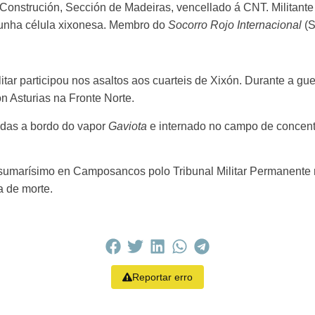
a Construción, Sección de Madeiras, vencellado á CNT. Militan
 dunha célula xixonesa. Membro do
Socorro Rojo Internacional
(S
itar participou nos asaltos aos cuarteis de Xixón. Durante a gu
ón Asturias na Fronte Norte.
adas a bordo do vapor
Gaviota
e internado no campo de concen
sumarísimo en Camposancos polo Tribunal Militar Permanente n
a de morte.
Reportar erro