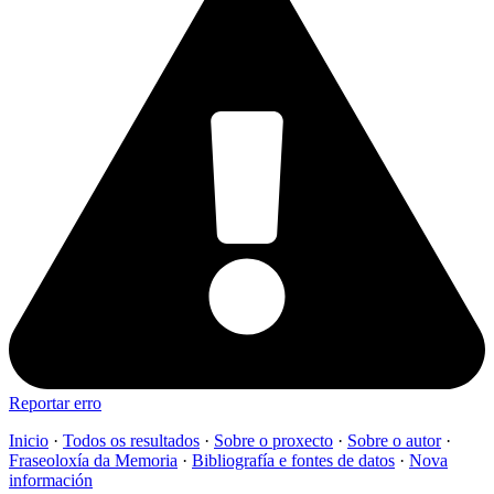
Reportar erro
Inicio
·
Todos os resultados
·
Sobre o proxecto
·
Sobre o autor
·
Fraseoloxía da Memoria
·
Bibliografía e fontes de datos
·
Nova
información