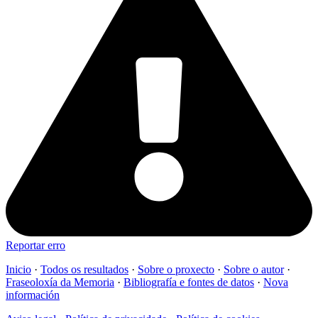
Reportar erro
Inicio
·
Todos os resultados
·
Sobre o proxecto
·
Sobre o autor
·
Fraseoloxía da Memoria
·
Bibliografía e fontes de datos
·
Nova
información