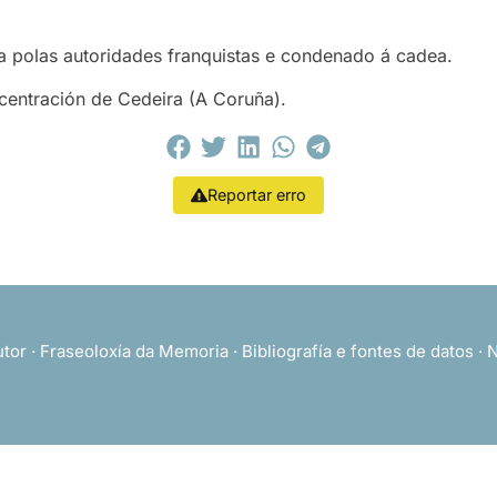
a polas autoridades franquistas e condenado á cadea.
entración de Cedeira (A Coruña).
Reportar erro
utor
·
Fraseoloxía da Memoria
·
Bibliografía e fontes de datos
·
N