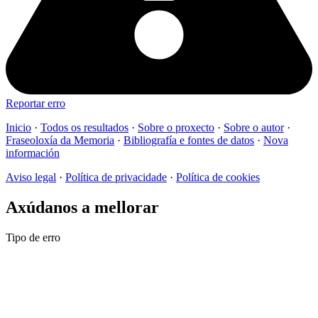
Reportar erro
Inicio
·
Todos os resultados
·
Sobre o proxecto
·
Sobre o autor
·
Fraseoloxía da Memoria
·
Bibliografía e fontes de datos
·
Nova
información
Aviso legal
·
Política de privacidade
·
Política de cookies
Axúdanos a mellorar
Tipo de erro