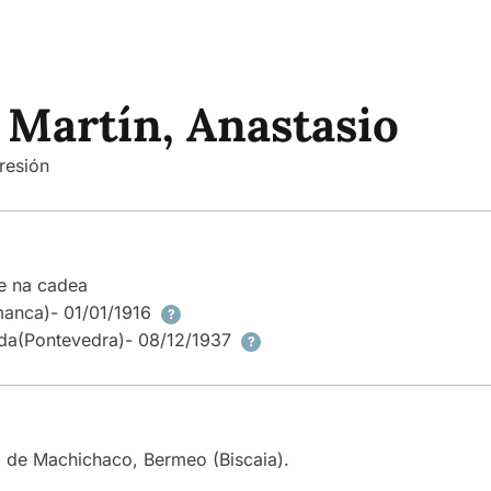
Martín, Anastasio
resión
e na cadea
manca)
- 01/01/1916
?
da
(Pontevedra)
- 08/12/1937
?
o de Machichaco, Bermeo (Biscaia).