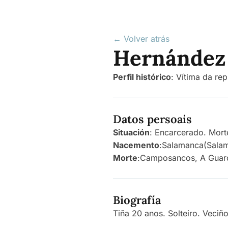
← Volver atrás
Hernández 
Perfil histórico
:
Vítima da rep
Datos persoais
Situación
: Encarcerado. Mort
Nacemento
:
Salamanca
(Sala
Morte
:
Camposancos, A Guar
Biografía
Tiña 20 anos. Solteiro. Veciñ