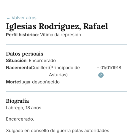
← Volver atrás
Iglesias Rodríguez, Rafael
Perfil histórico
:
Vítima da represión
Datos persoais
Situación
: Encarcerado
Nacemento
Cudillero
:
(Principado de
- 01/01/1918
Asturias)
?
Morte
:
lugar descoñecido
Biografía
Labrego, 18 anos.
Encarcerado.
Xulgado en consello de guerra polas autoridades