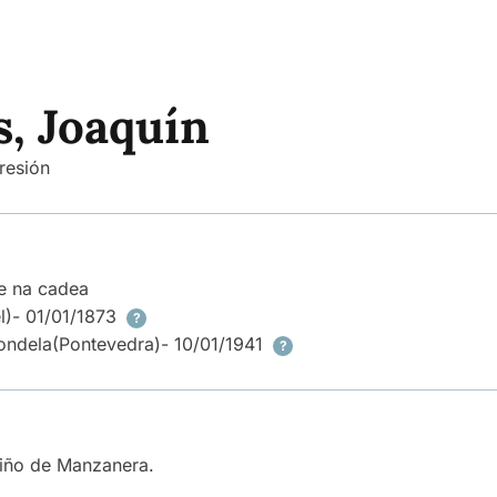
s, Joaquín
resión
e na cadea
l)
- 01/01/1873
?
ondela
(Pontevedra)
- 10/01/1941
?
ciño de Manzanera.