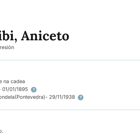
bi, Aniceto
resión
e na cadea
- 01/01/1895
?
ondela
(Pontevedra)
- 29/11/1938
?
o.