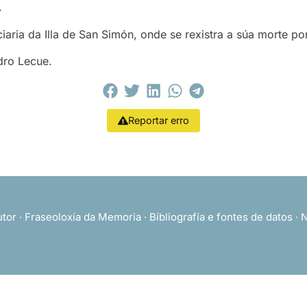
.
iaria da Illa de San Simón, onde se rexistra a súa morte 
dro Lecue.
Reportar erro
utor
·
Fraseoloxía da Memoria
·
Bibliografía e fontes de datos
·
N