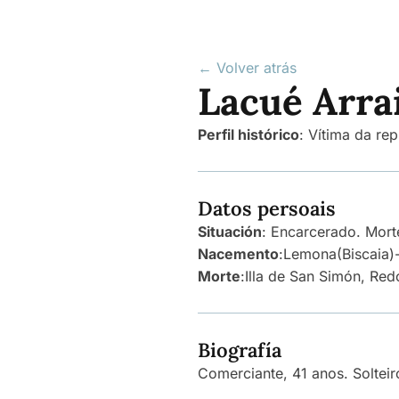
← Volver atrás
Lacué Arrai
Perfil histórico
:
Vítima da rep
Datos persoais
Situación
: Encarcerado. Mort
Nacemento
:
Lemona
(Biscaia)
Morte
:
Illa de San Simón, Red
Biografía
Comerciante, 41 anos. Solteir