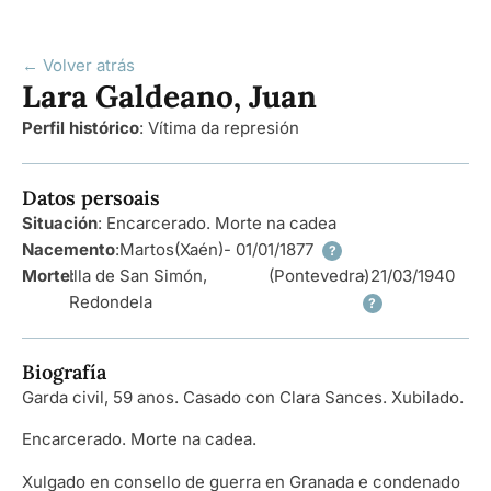
← Volver atrás
Lara Galdeano, Juan
Perfil histórico
:
Vítima da represión
Datos persoais
Situación
: Encarcerado. Morte na cadea
Nacemento
:
Martos
(Xaén)
- 01/01/1877
?
Morte
Illa de San Simón,
:
(Pontevedra)
- 21/03/1940
Redondela
?
Biografía
Garda civil, 59 anos. Casado con Clara Sances. Xubilado.
Encarcerado. Morte na cadea.
Xulgado en consello de guerra en Granada e condenado