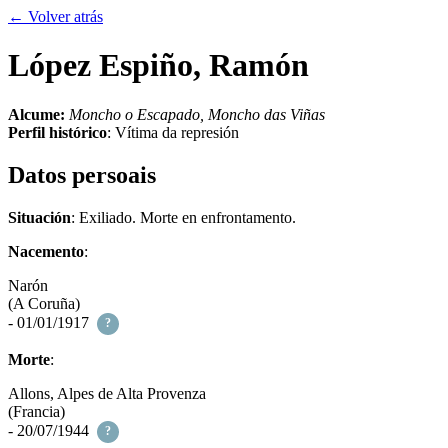
← Volver atrás
López Espiño, Ramón
Alcume:
Moncho o Escapado, Moncho das Viñas
Perfil histórico
:
Vítima da represión
Datos persoais
Situación
: Exiliado. Morte en enfrontamento.
Nacemento
:
Narón
(A Coruña)
- 01/01/1917
?
Morte
:
Allons, Alpes de Alta Provenza
(Francia)
- 20/07/1944
?