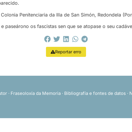
arecido.
 Colonia Penitenciaria da Illa de San Simón, Redondela (Po
e paseárono os fascistas sen que se atopase o seu cadáve
Reportar erro
utor
·
Fraseoloxía da Memoria
·
Bibliografía e fontes de datos
·
N