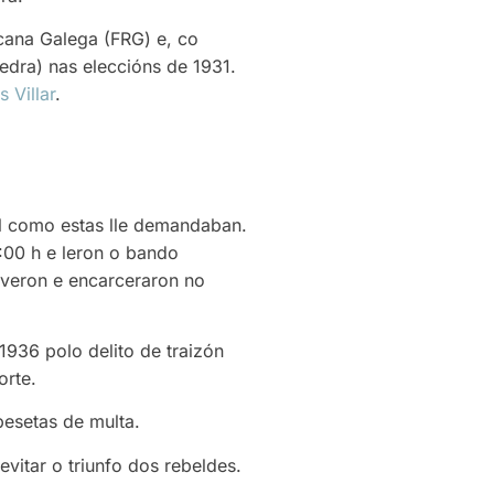
cana Galega (FRG) e, co
edra) nas eleccións de 1931.
 Villar
.
al como estas lle demandaban.
4:00 h e leron o bando
iveron e encarceraron no
1936 polo delito de traizón
orte.
pesetas de multa.
itar o triunfo dos rebeldes.