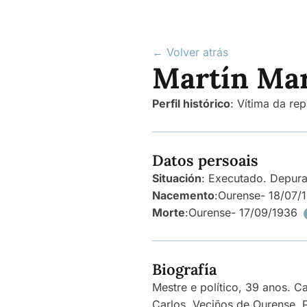
← Volver atrás
Martín Mar
Perfil histórico
:
Vítima da rep
Datos persoais
Situación
: Executado. Depur
Nacemento
:
Ourense
- 18/07/
Morte
:
Ourense
- 17/09/1936
Biografía
Mestre e político, 39 anos. Ca
Carlos. Veciños de Ourense. 