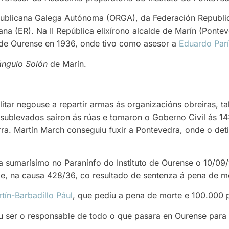
publicana Galega Autónoma (ORGA), da Federación Republi
a (ER). Na II República elixírono alcalde de Marín (Pontev
de Ourense en 1936, onde tivo como asesor a
Eduardo París
ángulo Solón
de Marín.
itar negouse a repartir armas ás organizacións obreiras, t
s sublevados saíron ás rúas e tomaron o Goberno Civil ás 1
rra. Martín March conseguiu fuxir a Pontevedra, onde o det
 sumarísimo no Paraninfo do Instituto de Ourense o 10/09/
e, na causa 428/36, co resultado de sentenza á pena de m
tín-Barbadillo Pául
, que pediu a pena de morte e 100.000 
 ser o responsable de todo o que pasara en Ourense para ev