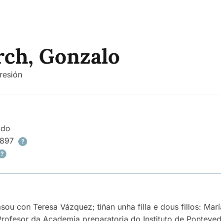
ch, Gonzalo
resión
ado
1897
?
?
sou con Teresa Vázquez; tiñan unha filla e dous fillos: Mar
Profesor da Academia preparatoria do Instituto de Ponteved