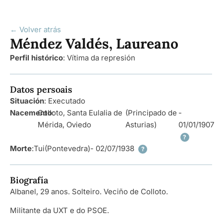
← Volver atrás
Méndez Valdés, Laureano
Perfil histórico
:
Vítima da represión
Datos persoais
Situación
: Executado
Nacemento
Colloto, Santa Eulalia de
:
(Principado de
-
Mérida, Oviedo
Asturias)
01/01/1907
?
Morte
:
Tui
(Pontevedra)
- 02/07/1938
?
Biografía
Albanel, 29 anos. Solteiro. Veciño de Colloto.
Militante da UXT e do PSOE.