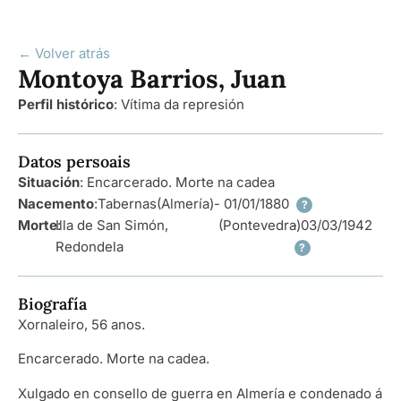
← Volver atrás
Montoya Barrios, Juan
Perfil histórico
:
Vítima da represión
Datos persoais
Situación
: Encarcerado. Morte na cadea
Nacemento
:
Tabernas
(Almería)
- 01/01/1880
?
Morte
Illa de San Simón,
:
(Pontevedra)
- 03/03/1942
Redondela
?
Biografía
Xornaleiro, 56 anos.
Encarcerado. Morte na cadea.
Xulgado en consello de guerra en Almería e condenado á