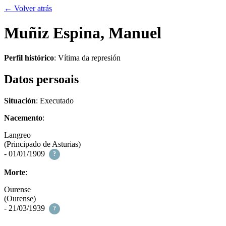
← Volver atrás
Muñiz Espina, Manuel
Perfil histórico
:
Vítima da represión
Datos persoais
Situación
: Executado
Nacemento
:
Langreo
(Principado de Asturias)
- 01/01/1909
?
Morte
:
Ourense
(Ourense)
- 21/03/1939
?