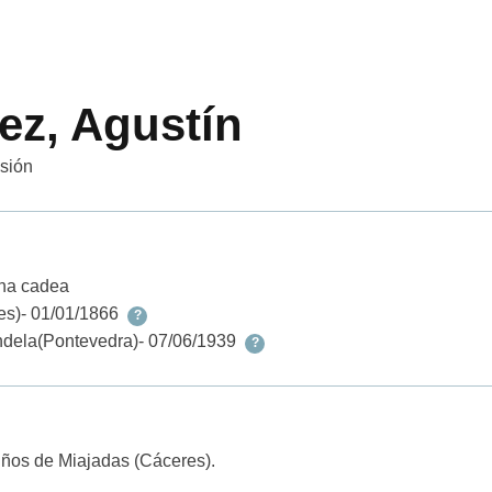
z, Agustín
esión
 na cadea
es)
- 01/01/1866
?
ndela
(Pontevedra)
- 07/06/1939
?
iños de Miajadas (Cáceres).