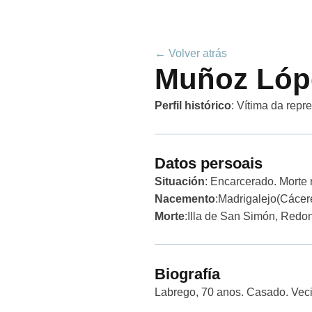
← Volver atrás
Muñoz Lópe
Perfil histórico
:
Vítima da repr
Datos persoais
Situación
: Encarcerado. Morte
Nacemento
:
Madrigalejo
(Cácer
Morte
:
Illa de San Simón, Redo
Biografía
Labrego, 70 anos. Casado. Vec