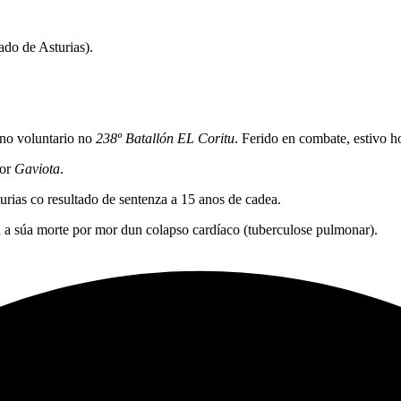
ado de Asturias).
ano voluntario no
238º Batallón EL Coritu
. Ferido en combate, estivo h
por
Gaviota
.
rias co resultado de sentenza a 15 anos de cadea.
 a súa morte por mor dun colapso cardíaco (tuberculose pulmonar).