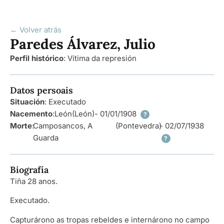
← Volver atrás
Paredes Álvarez, Julio
Perfil histórico
:
Vítima da represión
Datos persoais
Situación
: Executado
Nacemento
:
León
(León)
- 01/01/1908
?
Morte
:
Camposancos, A
(Pontevedra)
- 02/07/1938
Guarda
?
Biografía
Tiña 28 anos.
Executado.
Capturárono as tropas rebeldes e internárono no campo