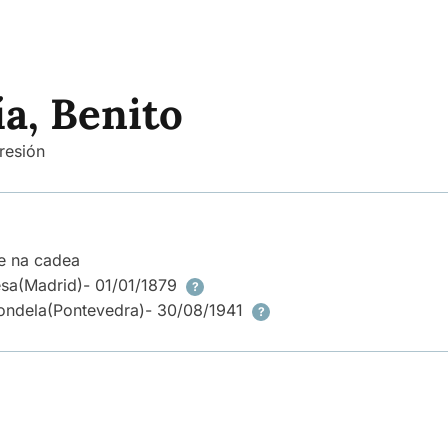
a, Benito
resión
e na cadea
esa
(Madrid)
- 01/01/1879
?
ondela
(Pontevedra)
- 30/08/1941
?