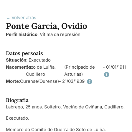
← Volver atrás
Ponte García, Ovidio
Perfil histórico
:
Vítima da represión
Datos persoais
Situación
: Executado
Nacemento
Soto de Luiña,
:
(Principado de
- 01/01/1911
Cudillero
Asturias)
?
Morte
:
Ourense
(Ourense)
- 21/03/1939
?
Biografía
Labrego, 25 anos. Solteiro. Veciño de Oviñana, Cudillero.
Executado.
Membro do Comité de Guerra de Soto de Luiña.