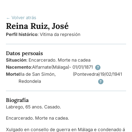
← Volver atrás
Reina Ruiz, José
Perfil histórico
:
Vítima da represión
Datos persoais
Situación
: Encarcerado. Morte na cadea
Nacemento
:
Alfarnate
(Málaga)
- 01/01/1871
?
Morte
Illa de San Simón,
:
(Pontevedra)
- 19/02/1941
Redondela
?
Biografía
Labrego, 65 anos. Casado.
Encarcerado. Morte na cadea.
Xulgado en consello de guerra en Málaga e condenado á