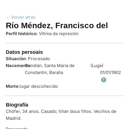
← Volver atrás
Río Méndez, Francisco del
Perfil histórico
:
Vítima da represión
Datos persoais
Situación
: Procesado
Nacemento
Gundián, Santa María de
:
(Lugo)
-
Constantín, Baralla
01/01/1902
?
Morte
:
lugar descoñecido
Biografía
Chófer, 34 anos. Casado; tiñan dous fillos. Veciños de
Madrid.