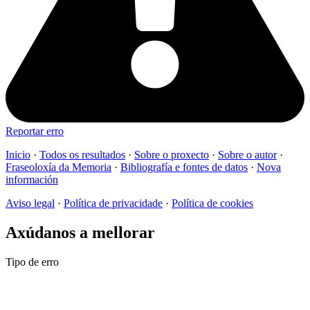
Reportar erro
Inicio
·
Todos os resultados
·
Sobre o proxecto
·
Sobre o autor
·
Fraseoloxía da Memoria
·
Bibliografía e fontes de datos
·
Nova
información
Aviso legal
·
Política de privacidade
·
Política de cookies
Axúdanos a mellorar
Tipo de erro